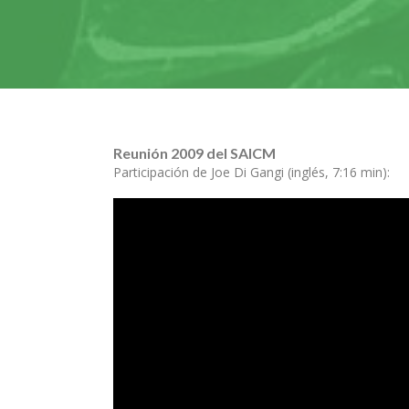
Reunión 2009 del SAICM
Participación de Joe Di Gangi (inglés, 7:16 min):