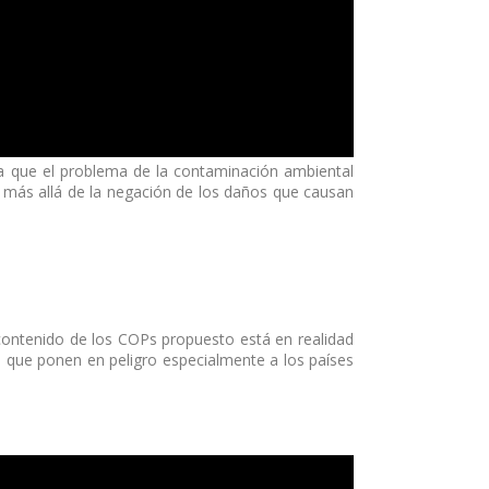
ca que el problema de la contaminación ambiental
r más allá de la negación de los daños que causan
contenido de los COPs propuesto está en realidad
s que ponen en peligro especialmente a los países