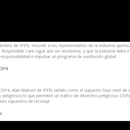
embro de IPEN, recordó a los representantes de la industria quími
Responsible Care sigue aún sin resolverse, y que la industria debe i
responsabilidad e impulsar un programa de sustitución global.
COP4
 COP4, Alan Watson de IPEN señalo como el supuesto bajo nivel de 
 peligrosos lo que permitiró un tráfico de desechos peligrosos COP
nes supuestos de reciclaje.
s