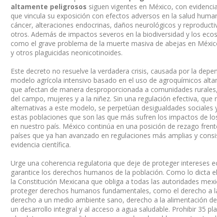
altamente peligrosos
siguen vigentes en México, con evidencia 
que vincula su exposición con efectos adversos en la salud hum
cáncer, alteraciones endocrinas, daños neurológicos y reproducti
otros. Además de impactos severos en la biodiversidad y los eco
como el grave problema de la muerte masiva de abejas en México 
y otros plaguicidas neonicotinoides.
Este decreto no resuelve la verdadera crisis, causada por la depe
modelo agrícola intensivo basado en el uso de agroquímicos alt
que afectan de manera desproporcionada a comunidades rurales,
del campo, mujeres y a la niñez. Sin una regulación efectiva, que
alternativas a este modelo, se perpetúan desigualdades sociales 
estas poblaciones que son las que más sufren los impactos de los
en nuestro país. México continúa en una posición de rezago frent
países que ya han avanzado en regulaciones más amplias y consi
evidencia científica.
Urge una coherencia regulatoria que deje de proteger intereses 
garantice los derechos humanos de la población. Como lo dicta e
la Constitución Mexicana que obliga a todas las autoridades mex
proteger derechos humanos fundamentales, como el derecho a la
derecho a un medio ambiente sano, derecho a la alimentación de
un desarrollo integral y al acceso a agua saludable.
Prohibir 35 pl