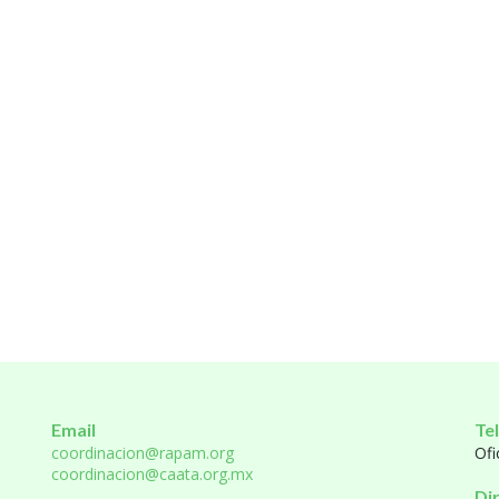
Email
Te
coordinacion@rapam.org
Ofi
coordinacion@caata.org.mx
Di