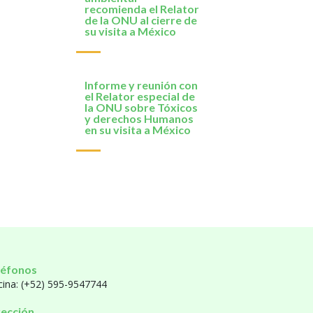
recomienda el Relator
de la ONU al cierre de
su visita a México
Informe y reunión con
el Relator especial de
la ONU sobre Tóxicos
y derechos Humanos
en su visita a México
léfonos
cina: (+52) 595-9547744
rección