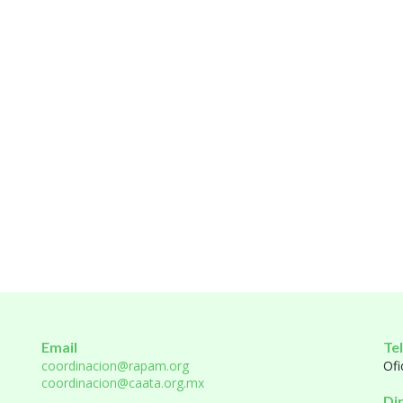
Email
Te
coordinacion@rapam.org
Ofi
coordinacion@caata.org.mx
Di