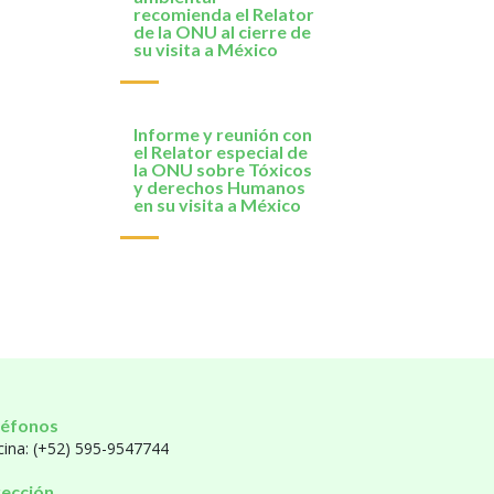
recomienda el Relator
de la ONU al cierre de
su visita a México
Informe y reunión con
el Relator especial de
la ONU sobre Tóxicos
y derechos Humanos
en su visita a México
léfonos
cina: (+52) 595-9547744
rección