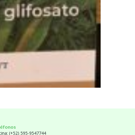
léfonos
cina: (+52) 595-9547744