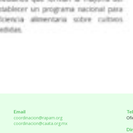
Email
Te
coordinacion@rapam.org
Ofi
coordinacion@caata.org.mx
Di