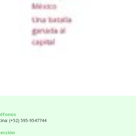
léfonos
cina: (+52) 595-9547744
rección